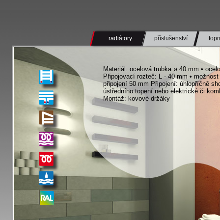
radiátory
příslušenství
topn
Materiál: ocelová trubka ø 40 mm • oce
Připojovací rozteč: L - 40 mm • možnost
připojení 50 mm Připojení: úhlopříčně sh
ústředního topení nebo elektrické či ko
Montáž: kovové držáky