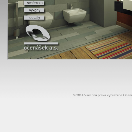
schémata
výkony
detaily
© 2014 Všechna práva vyhrazena Oče